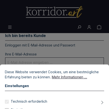
Ich bin bereits Kunde
Einloggen mit E-Mail-Adresse und Passwort
Ihre E-Mail-Adresse
Diese Website verwendet Cookies, um eine bestmögliche
Ihr Passwort
Erfahrung bieten zu können.
Mehr Informationen ...
Einstellungen
Ich habe mein Passwort vergessen.
Technisch erforderlich
Anmelden