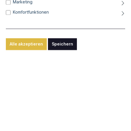
Marketing
Zeichenstäbe "Figuren"
Komfortfunktionen
Mischtechnik auf MDF, ca. 6 x 100 x 3 cm
700,00 €*
Alle akzeptieren
Speichern
inkl. 7% MwSt. zzgl. Versandkosten
Sofort verfügbar, Lieferzeit: ca. 1-2 Wochen
Anfrage senden
Bitte nutzen Sie für dieses Werk die Anfragen-Funktion.
Standort: Gunzenhausen / Germany
Werknummer:
art10250
Beschreibung