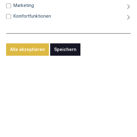
Marketing
Alexandra Hiltl
Komfortfunktionen
Sommer VI
Bleistift und Acryl auf Hadernpapier, 25 x 70 cm
Alle akzeptieren
Speichern
480,00 €*
inkl. 7% MwSt. zzgl. Versandkosten
Sofort verfügbar, Lieferzeit: ca. 1-3 Werktage
In den Warenkorb
Anfrage senden
Nutzen Sie unsere "Anfragen"-Funktion für internationalen
Versand, individuelle Rahmungen oder sonstige Wünsche.