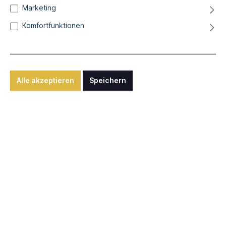
Marketing
Christoph Ottinger
Komfortfunktionen
Das ewige Kind
Acryl auf Leinwand, 80 x 80 cm
Alle akzeptieren
Speichern
550,00 €*
Differenzbesteuerung nach § 25a UStG zzgl. Versandkosten
Sofort verfügbar, Lieferzeit: ca. 1-2 Wochen
In den Warenkorb
Anfrage senden
Nutzen Sie unsere "Anfragen"-Funktion für internationalen
Versand, individuelle Rahmungen oder sonstige Wünsche.