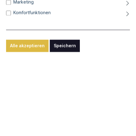
Marketing
Gravitation
Komfortfunktionen
Direktdruck auf Alu-Dibond, 60 x 40 cm
290,00 €*
Alle akzeptieren
Speichern
Differenzbesteuerung nach § 25a UStG zzgl. Versandkosten
Sofort verfügbar, Lieferzeit: ca. 1-2 Wochen
Anfrage senden
Nutzen Sie unsere "Anfragen"-Funktion für internationalen
Versand, individuelle Rahmungen oder sonstige Wünsche.
Werknummer:
art10340
Beschreibung