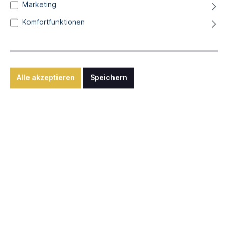
Marketing
Busó
Komfortfunktionen
mehrfarbiger Linolschnitt auf Kraftpapier, ca. 33 x 33 cm
59,00 €*
Alle akzeptieren
Speichern
Differenzbesteuerung nach § 25a UStG zzgl. Versandkosten
Sofort verfügbar, Lieferzeit: ca. 2-5 Werktage
Anfrage senden
Nutzen Sie unsere "Anfragen"-Funktion für internationalen
Versand, individuelle Rahmungen oder sonstige Wünsche.
Standort: Gunzenhausen / Germany
Werknummer:
art10261
Beschreibung