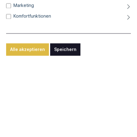
Marketing
kabaani arts
Komfortfunktionen
wut und liebe
Acryl auf recycelter Kunststoffplatte, ca. 90 cm
Alle akzeptieren
Speichern
600,00 €*
Differenzbesteuerung nach § 25a UStG zzgl. Versandkosten
Sofort verfügbar, Lieferzeit: ca. 1-2 Wochen
In den Warenkorb
Anfrage senden
Nutzen Sie unsere "Anfragen"-Funktion für internationalen
Versand, individuelle Rahmungen oder sonstige Wünsche.