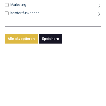
Marketing
Christiane Gaebert
Komfortfunktionen
Alice
Aquatinta-Radierung auf Bütten, 60 x 25 cm
Alle akzeptieren
Speichern
180,00 €*
Differenzbesteuerung nach § 25a UStG zzgl. Versandkosten
Sofort verfügbar, Lieferzeit: ca. 2-5 Werktage
In den Warenkorb
Anfrage senden
Nutzen Sie unsere "Anfragen"-Funktion für internationalen
Versand, individuelle Rahmungen oder sonstige Wünsche.