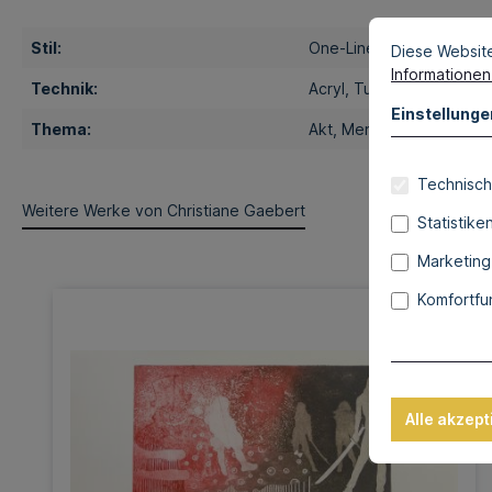
Stil:
One-Liner
Diese Websit
Informationen 
Technik:
Acryl
, Tusche
Einstellunge
Thema:
Akt
, Menschen
Technisch
Weitere Werke von Christiane Gaebert
Statistike
Marketing
Komfortfu
Alle akzept