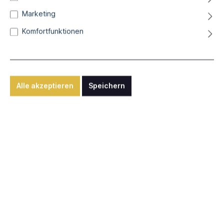
Marketing
Hans-Joachim Zeidler
Der Photograph
Komfortfunktionen
Zweifarbige Lithographie, ca. 37,2 x 36,2 cm
Alle akzeptieren
Speichern
230,00 €*
Differenzbesteuerung nach § 25a UStG zzgl. Versandkosten
Sofort verfügbar, Lieferzeit: ca. 2-5 Werktage
Nummer
60
66
In den Warenkorb